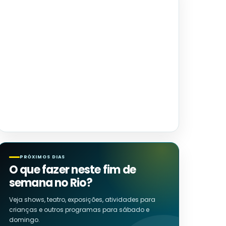
PRÓXIMOS DIAS
O que fazer neste fim de
semana no Rio?
Veja shows, teatro, exposições, atividades para
crianças e outros programas para sábado e
domingo.