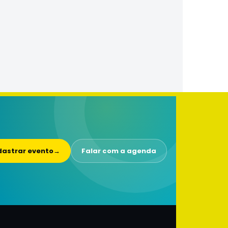
astrar evento
→
Falar com a agenda