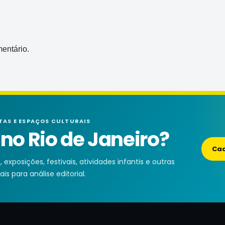
entário.
TAS E ESPAÇOS CULTURAIS
o Rio de Janeiro?
Cad
exposições, festivais, atividades infantis e outras
is para análise editorial.