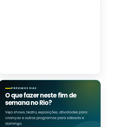
PRÓXIMOS DIAS
O que fazer neste fim de
semana no Rio?
Veja shows, teatro, exposições, atividades para
crianças e outros programas para sábado e
domingo.