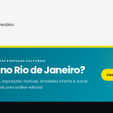
entário.
TAS E ESPAÇOS CULTURAIS
o Rio de Janeiro?
Cad
exposições, festivais, atividades infantis e outras
is para análise editorial.