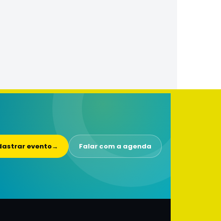
astrar evento
→
Falar com a agenda