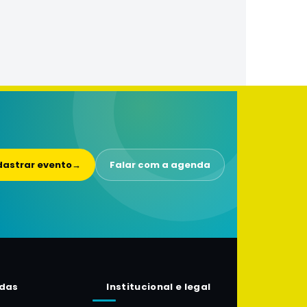
astrar evento
→
Falar com a agenda
das
Institucional e legal