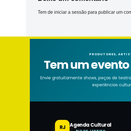
Tem de
iniciar a sessão
para publicar um com
PRODUTORES, ARTIS
Tem um evento n
Envie gratuitamente shows, peças de teatro, 
experiências cultura
Agenda Cultural
RJ
RIO DE JANEIRO