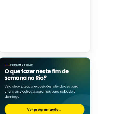
PRÓXIMOS DIAS
O que fazer neste fim de
semana no Rio?
Veja shows, teatro, exposições, atividades para
crianças e outros programas para sábado e
domingo.
Ver programação
→