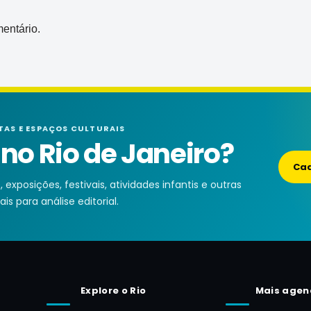
entário.
TAS E ESPAÇOS CULTURAIS
o Rio de Janeiro?
Cad
exposições, festivais, atividades infantis e outras
is para análise editorial.
Explore o Rio
Mais agen