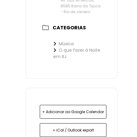
Av. das Américas,
8585 Barra da Tijuca
- Rio de Janeiro.
CATEGORIAS
Música
O que fazer à Noite
em RJ
+ Adicionar ao Google Calendar
+ iCal / Outlook export