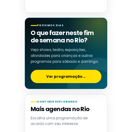
PRÓXIMOS DIAS
O que fazer neste fim
de semana no Rio?
Veja shows, teatro, exposições,
atividades para crianças e outros
programas para sábado e domingo.
Ver programação
→
CONTINUE EXPLORANDO
Mais agendas no Rio
Escolha uma programação de
acordo com seu interesse.