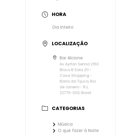
HORA
Dia Inteiro
LOCALIZAÇÃO
Bar Alcione
Av.Ayrton Senna 2150
Bloco B Sala 211 -
Casa Shopping -
Barra da Tijuca, Rio
de Janeiro - RJ,
22775-003, Brasil
CATEGORIAS
Música
O que fazer à Noite