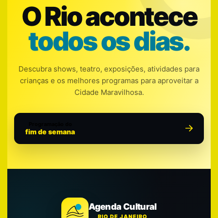
O Rio acontece
todos os dias.
Descubra shows, teatro, exposições, atividades para
crianças e os melhores programas para aproveitar a
Cidade Maravilhosa.
Programação do
fim de semana
Agenda Cultural
RIO DE JANEIRO