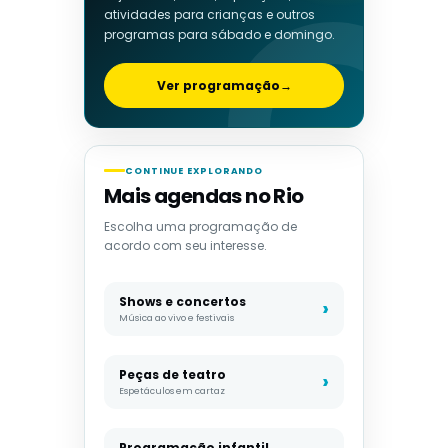
atividades para crianças e outros
programas para sábado e domingo.
Ver programação
→
CONTINUE EXPLORANDO
Mais agendas no Rio
Escolha uma programação de
acordo com seu interesse.
Shows e concertos
Música ao vivo e festivais
Peças de teatro
Espetáculos em cartaz
Programação infantil