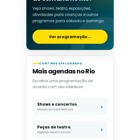
Veja shows, teatro, exposições,
atividades para crianças e outros
programas para sábado e domingo.
Ver programação
→
CONTINUE EXPLORANDO
Mais agendas no Rio
Escolha uma programação de
acordo com seu interesse.
Shows e concertos
Música ao vivo e festivais
Peças de teatro
Espetáculos em cartaz