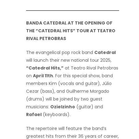
BANDA CATEDRAL AT THE OPENING OF
THE “CATEDRAL HITS” TOUR AT TEATRO
RIVAL PETROBRAS
The evangelical pop rock band
Catedral
will launch their new national tour 2025,
“Catedral Hits,”
at Teatro Rival Petrobras
on
April 11th
. For this special show, band
members Kim (vocals and guitar), Júlio
Cezar (bass), and Guilherme Morgado
(drums) will be joined by two guest
musicians:
Ozielzinho
(guitar) and
Rafael
(keyboards).
The repertoire will feature the band’s
greatest hits from their 36 years of career,