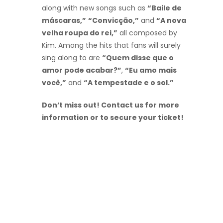
along with new songs such as
“Baile de
máscaras,”
“Convicção,”
and
“A nova
velha roupa do rei,”
all composed by
Kim. Among the hits that fans will surely
sing along to are
“Quem disse que o
amor pode acabar?”
,
“Eu amo mais
você,”
and
“A tempestade e o sol.”
Don’t miss out! Contact us for more
information or to secure your ticket!