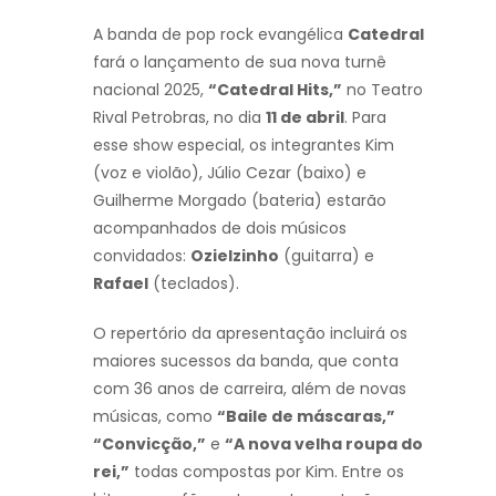
A banda de pop rock evangélica
Catedral
fará o lançamento de sua nova turnê
nacional 2025,
“Catedral Hits,”
no Teatro
Rival Petrobras, no dia
11 de abril
. Para
esse show especial, os integrantes Kim
(voz e violão), Júlio Cezar (baixo) e
Guilherme Morgado (bateria) estarão
acompanhados de dois músicos
convidados:
Ozielzinho
(guitarra) e
Rafael
(teclados).
O repertório da apresentação incluirá os
maiores sucessos da banda, que conta
com 36 anos de carreira, além de novas
músicas, como
“Baile de máscaras,”
“Convicção,”
e
“A nova velha roupa do
rei,”
todas compostas por Kim. Entre os