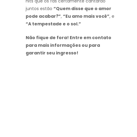
hits que os fãs certamente cantarão
juntos estão
“Quem disse que o amor
pode acabar?”
,
“Eu amo mais você”
, e
“A tempestade e o sol.”
Não fique de fora! Entre em contato
para mais informações ou para
garantir seu ingresso!