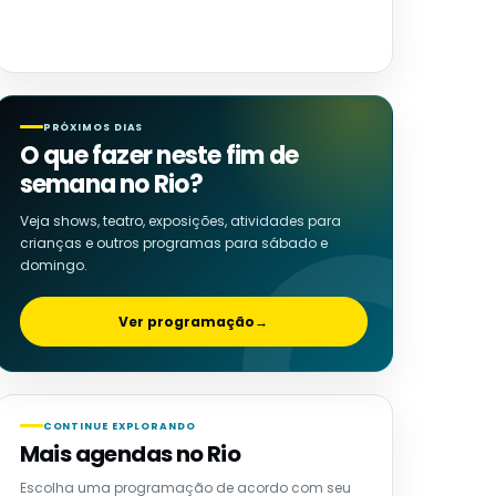
PRÓXIMOS DIAS
O que fazer neste fim de
semana no Rio?
Veja shows, teatro, exposições, atividades para
crianças e outros programas para sábado e
domingo.
Ver programação
→
CONTINUE EXPLORANDO
Mais agendas no Rio
Escolha uma programação de acordo com seu