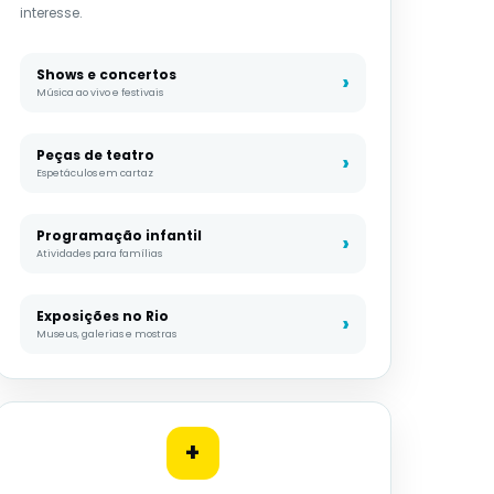
interesse.
Shows e concertos
Música ao vivo e festivais
Peças de teatro
Espetáculos em cartaz
Programação infantil
Atividades para famílias
Exposições no Rio
Museus, galerias e mostras
+