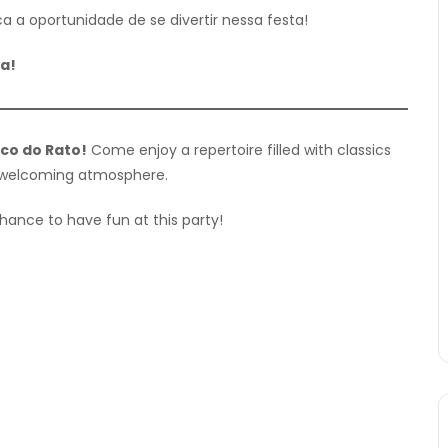
 a oportunidade de se divertir nessa festa!
a!
co do Rato!
Come enjoy a repertoire filled with classics
nd welcoming atmosphere.
hance to have fun at this party!