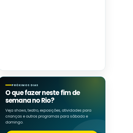
PRÓXIMOS DIAS
O que fazer neste fim de
semana no Rio?
Veja shows, teatro, exposições, atividades para
crianças e outros programas para sábado e
domingo.