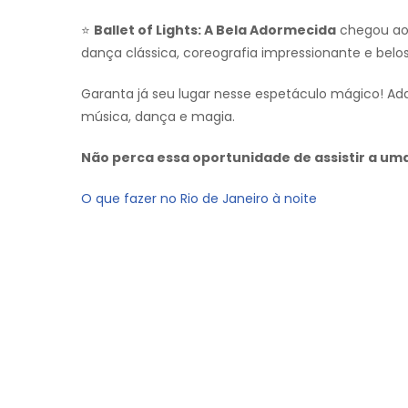
⭐
Ballet of Lights: A Bela Adormecida
chegou ao 
dança clássica, coreografia impressionante e belos
Garanta já seu lugar nesse espetáculo mágico! Adq
música, dança e magia.
Não perca essa oportunidade de assistir a u
O que fazer no Rio de Janeiro à noite