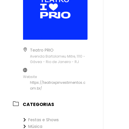
Teatro PRIO
Avenida Bartolomeu Mitre, 1110 -
Gávea - Rio de Janeiro - RJ
Website
https://teatroxpinvestimentos.c
om.br/
CATEGORIAS
Festas e Shows
Música