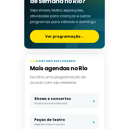
de semana no Rio?
Veja shows, teatro, exposições,
atividades para crianças e outros
programas para sábado e domingo.
Ver programação
→
CONTINUE EXPLORANDO
Mais agendas no Rio
Escolha uma programação de
acordo com seu interesse.
Shows e concertos
Música ao vivo e festivais
Peças de teatro
Espetáculos em cartaz