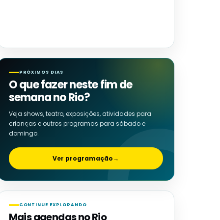
PRÓXIMOS DIAS
O que fazer neste fim de
semana no Rio?
Veja shows, teatro, exposições, atividades para
crianças e outros programas para sábado e
domingo.
Ver programação
→
CONTINUE EXPLORANDO
Mais agendas no Rio