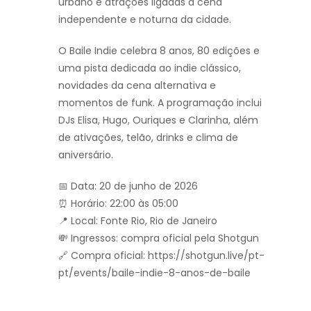
urbano e atrações ligadas à cena
independente e noturna da cidade.
O Baile Indie celebra 8 anos, 80 edições e
uma pista dedicada ao indie clássico,
novidades da cena alternativa e
momentos de funk. A programação inclui
DJs Elisa, Hugo, Ouriques e Clarinha, além
de ativações, telão, drinks e clima de
aniversário.
📅 Data: 20 de junho de 2026
⏰ Horário: 22:00 às 05:00
📍 Local: Fonte Rio, Rio de Janeiro
💸 Ingressos: compra oficial pela Shotgun
🔗 Compra oficial: https://shotgun.live/pt-
pt/events/baile-indie-8-anos-de-baile