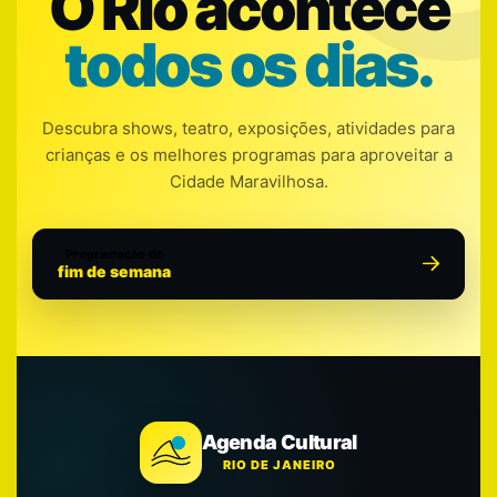
O Rio acontece
todos os dias.
Descubra shows, teatro, exposições, atividades para
crianças e os melhores programas para aproveitar a
Cidade Maravilhosa.
Programação do
fim de semana
Agenda Cultural
RIO DE JANEIRO