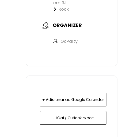
em RJ
Rock
ORGANIZER
GoParty
+ Adicionar ao Google Calendar
+ iCal / Outlook export