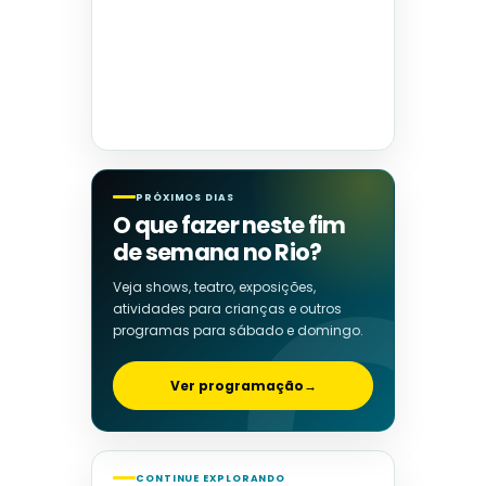
PRÓXIMOS DIAS
O que fazer neste fim
de semana no Rio?
Veja shows, teatro, exposições,
atividades para crianças e outros
programas para sábado e domingo.
Ver programação
→
CONTINUE EXPLORANDO