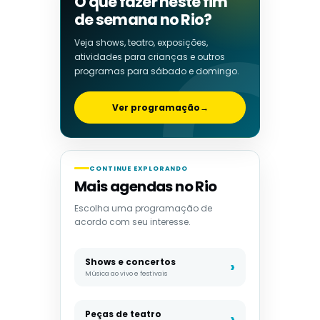
O que fazer neste fim
de semana no Rio?
Veja shows, teatro, exposições,
atividades para crianças e outros
programas para sábado e domingo.
Ver programação
→
CONTINUE EXPLORANDO
Mais agendas no Rio
Escolha uma programação de
acordo com seu interesse.
Shows e concertos
Música ao vivo e festivais
Peças de teatro