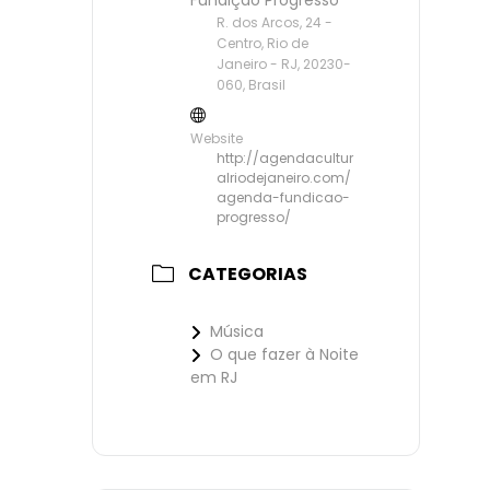
Fundição Progresso
R. dos Arcos, 24 -
Centro, Rio de
Janeiro - RJ, 20230-
060, Brasil
Website
http://agendacultur
alriodejaneiro.com/
agenda-fundicao-
progresso/
CATEGORIAS
Música
O que fazer à Noite
em RJ