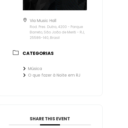
Via Music Hall
Rod. Pres. Dutra, 4200 - Parque
Barreto, São João de Meriti - RJ,
25586-140, Brasil
CATEGORIAS
Música
O que fazer à Noite em RJ
SHARE THIS EVENT