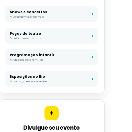
Shows e concertos
Música ao vivo e festivais
Peças de teatro
Espetáculos em cartaz
Programação infantil
Atividades para famílias
Exposições no Rio
Museus, galerias e mostras
+
Divulgue seu evento