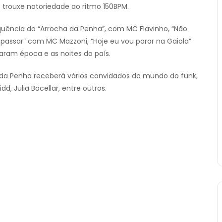
 trouxe notoriedade ao ritmo 150BPM.
equência do “Arrocha da Penha”, com MC Flavinho, “Não
passar” com MC Mazzoni, “Hoje eu vou parar na Gaiola”
ram época e as noites do país.
n da Penha receberá vários convidados do mundo do funk,
dd, Julia Bacellar, entre outros.