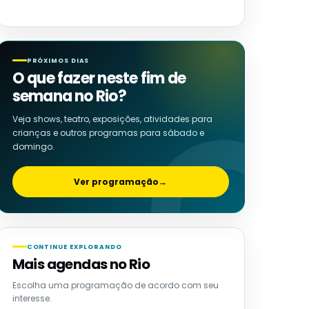
PRÓXIMOS DIAS
O que fazer neste fim de
semana no Rio?
Veja shows, teatro, exposições, atividades para
crianças e outros programas para sábado e
domingo.
Ver programação
→
CONTINUE EXPLORANDO
Mais agendas no Rio
Escolha uma programação de acordo com seu
interesse.