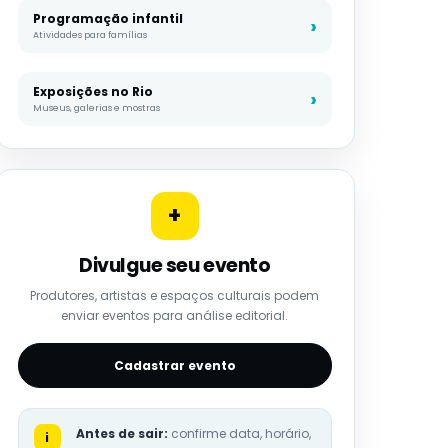
Programação infantil
Atividades para famílias
Exposições no Rio
Museus, galerias e mostras
+
Divulgue seu evento
Produtores, artistas e espaços culturais podem
enviar eventos para análise editorial.
Cadastrar evento
Antes de sair:
confirme data, horário,
i