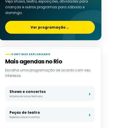
Veja shows, teatro, exposições, atividades para
crianças e outros programas para sábado e
domingo.
Ver programação
→
CONTINUE EXPLORANDO
Mais agendas no Rio
Escolha uma programação de acordo com seu
interesse.
Shows e concertos
Música ao vivo e festivais
Peças de teatro
Espetáculos em cartaz