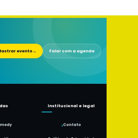
astrar evento
→
Falar com a agenda
das
Institucional e legal
omedy
Contato