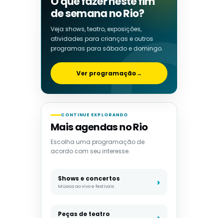
O que fazer neste fim
de semana no Rio?
Veja shows, teatro, exposições,
atividades para crianças e outros
programas para sábado e domingo.
Ver programação
→
CONTINUE EXPLORANDO
Mais agendas no Rio
Escolha uma programação de
acordo com seu interesse.
Shows e concertos
Música ao vivo e festivais
Peças de teatro