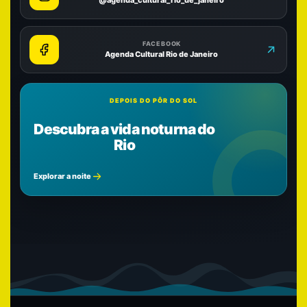
@agenda_cultural_rio_de_janeiro
FACEBOOK
Agenda Cultural Rio de Janeiro
DEPOIS DO PÔR DO SOL
Descubra a vida noturna do
Rio
Explorar a noite