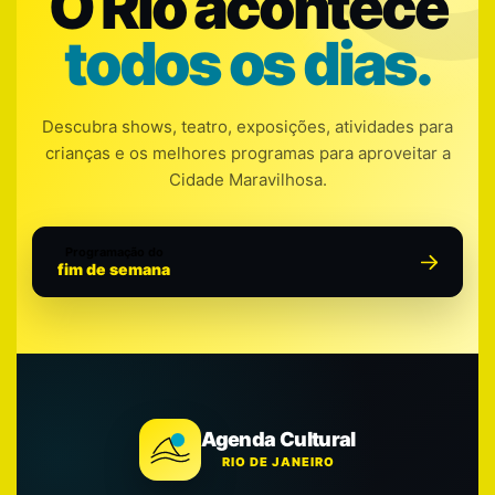
O Rio acontece
todos os dias.
Descubra shows, teatro, exposições, atividades para
crianças e os melhores programas para aproveitar a
Cidade Maravilhosa.
Programação do
fim de semana
Agenda Cultural
RIO DE JANEIRO