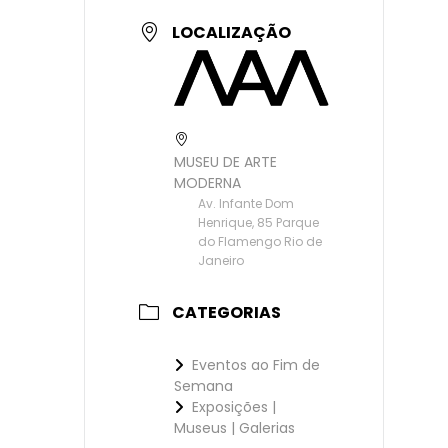
LOCALIZAÇÃO
MUSEU DE ARTE
MODERNA
Av. Infante Dom
Henrique, 85 Parque
do Flamengo Rio de
Janeiro
CATEGORIAS
Eventos ao Fim de
Semana
Exposições |
Museus | Galerias