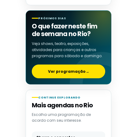
PRÓXIMOS DIAS
O que fazer neste fim
de semana no Rio?
Veja shows, teatro, exposições,
atividades para crianças e outros
programas para sábado e domingo.
Ver programação
→
CONTINUE EXPLORANDO
Mais agendas no Rio
Escolha uma programação de
acordo com seu interesse.