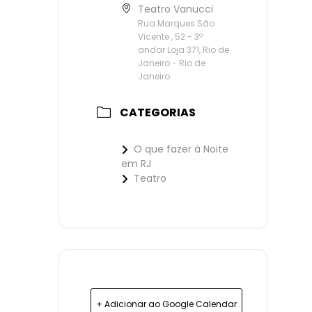
Teatro Vanucci
Rua Marques São
Vicente , 52 - 3º
andar Loja 371, Rio de
Janeiro - Rio de
Janeiro
CATEGORIAS
O que fazer à Noite
em RJ
Teatro
+ Adicionar ao Google Calendar