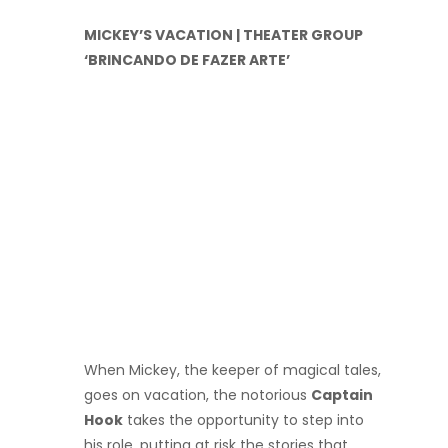
MICKEY’S VACATION | THEATER GROUP
‘BRINCANDO DE FAZER ARTE’
When Mickey, the keeper of magical tales,
goes on vacation, the notorious
Captain
Hook
takes the opportunity to step into
his role, putting at risk the stories that