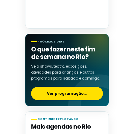
PRÓXIMOS DIAS
O que fazer neste fim
de semana no Rio?
Veja shows, teatro, exposições,
atividades para crianças e outros
programas para sábado e domingo.
Ver programação
→
CONTINUE EXPLORANDO
Mais agendas no Rio