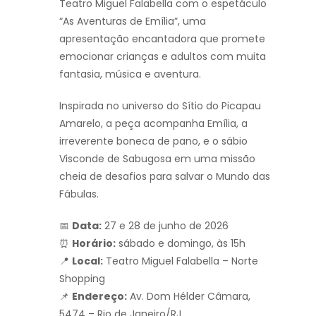
Teatro Miguel Falabella
com o espetáculo
“As Aventuras de Emília”, uma
apresentação encantadora que promete
emocionar crianças e adultos com muita
fantasia, música e aventura.
Inspirada no universo do
Sítio do Picapau
Amarelo
, a peça acompanha Emília, a
irreverente boneca de pano, e o sábio
Visconde de Sabugosa em uma missão
cheia de desafios para salvar o Mundo das
Fábulas.
📅
Data:
27 e 28 de junho de 2026
⏰
Horário:
sábado e domingo, às 15h
📍
Local:
Teatro Miguel Falabella – Norte
Shopping
📌
Endereço:
Av. Dom Hélder Câmara,
5474 – Rio de Janeiro/RJ