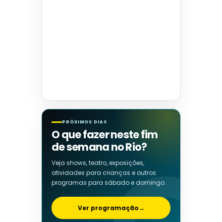
PRÓXIMOS DIAS
O que fazer neste fim
de semana no Rio?
Veja shows, teatro, exposições,
atividades para crianças e outros
programas para sábado e domingo.
Ver programação
→