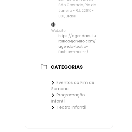
São Conrado, Rio de
Janeiro - RJ, 22610-
001, Brasil
Website
https://agendacultu
ralriodejaneiro.com/
agenda-teatro-
fashion-mall-rj/
CATEGORIAS
Eventos ao Fim de
Semana
Programação
Infantil
Teatro Infantil