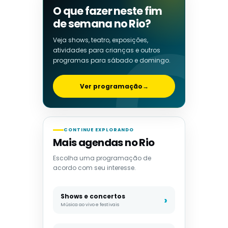
O que fazer neste fim
de semana no Rio?
Veja shows, teatro, exposições,
atividades para crianças e outros
programas para sábado e domingo.
Ver programação
→
CONTINUE EXPLORANDO
Mais agendas no Rio
Escolha uma programação de
acordo com seu interesse.
Shows e concertos
Música ao vivo e festivais