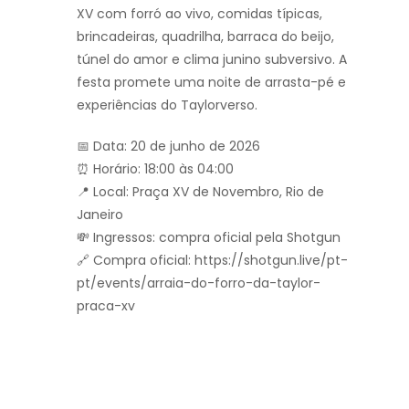
XV com forró ao vivo, comidas típicas,
brincadeiras, quadrilha, barraca do beijo,
túnel do amor e clima junino subversivo. A
festa promete uma noite de arrasta-pé e
experiências do Taylorverso.
📅 Data: 20 de junho de 2026
⏰ Horário: 18:00 às 04:00
📍 Local: Praça XV de Novembro, Rio de
Janeiro
💸 Ingressos: compra oficial pela Shotgun
🔗 Compra oficial: https://shotgun.live/pt-
pt/events/arraia-do-forro-da-taylor-
praca-xv