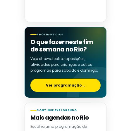
PRÓXIMOS DIAS
O que fazer neste fim
de semana no Rio?
Veja shows, teatro, exposições,
atividades para crianças e outros
programas para sábado e domingo.
Ver programação
→
CONTINUE EXPLORANDO
Mais agendas no Rio
Escolha uma programação de