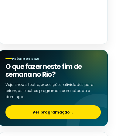
PRÓXIMOS DIAS
O que fazer neste fim de
semana no Rio?
Veja shows, teatro, exposições, atividades para
crianças e outros programas para sábado e
domingo.
Ver programação
→