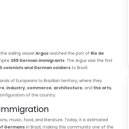
the sailing vessel
Argus
reached the port of
Rio de
Empire
269 German immigrants
. The Argus was the first
00 colonists and German soldiers
to Brazil.
nds of Europeans to Brazilian territory, where they
re
,
industry
,
commerce
,
architecture
, and
the arts
,
configuration of the country.
 Immigration
ons, music, food, and literature. Today, it is estimated
 of Germans
in Brazil, making this community one of the