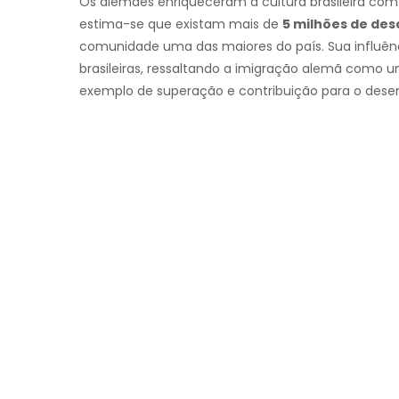
Os alemães enriqueceram a cultura brasileira com s
estima-se que existam mais de
5 milhões de de
comunidade uma das maiores do país. Sua influênc
brasileiras, ressaltando a imigração alemã como u
exemplo de superação e contribuição para o desen