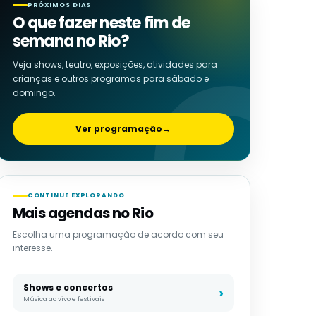
PRÓXIMOS DIAS
O que fazer neste fim de
semana no Rio?
Veja shows, teatro, exposições, atividades para
crianças e outros programas para sábado e
domingo.
Ver programação
→
CONTINUE EXPLORANDO
Mais agendas no Rio
Escolha uma programação de acordo com seu
interesse.
Shows e concertos
Música ao vivo e festivais