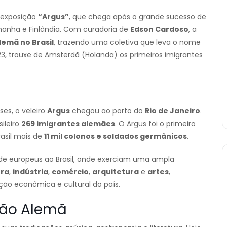
 exposição
“Argus”
, que chega após o grande sucesso de
emanha e Finlândia. Com curadoria de
Edson Cardoso
, a
lemã no Brasil
, trazendo uma coletiva que leva o nome
3, trouxe de Amsterdã (Holanda) os primeiros imigrantes
es, o veleiro
Argus
chegou ao porto do
Rio de Janeiro
.
ileiro
269 imigrantes alemães
. O Argus foi o primeiro
rasil mais de
11 mil colonos e soldados germânicos
.
 de europeus ao Brasil, onde exerciam uma ampla
ura
,
indústria
,
comércio
,
arquitetura
e
artes
,
ão econômica e cultural do país.
ção Alemã