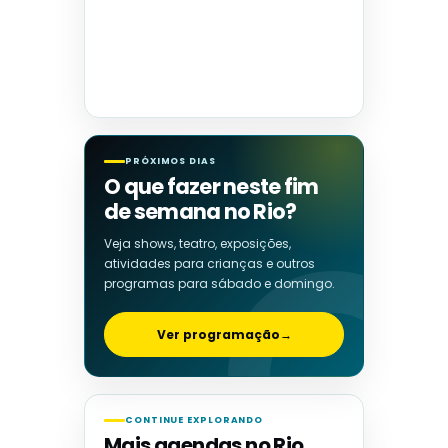
PRÓXIMOS DIAS
O que fazer neste fim
de semana no Rio?
Veja shows, teatro, exposições,
atividades para crianças e outros
programas para sábado e domingo.
Ver programação
→
CONTINUE EXPLORANDO
Mais agendas no Rio