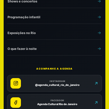
Shows e concertos
Programação infantil
Exposições no Rio
O que fazer à noite
ACOMPANHE A AGENDA
INSTAGRAM
@agenda_cultural_rio_de_janeiro
FACEBOOK
Agenda Cultural Rio de Janeiro