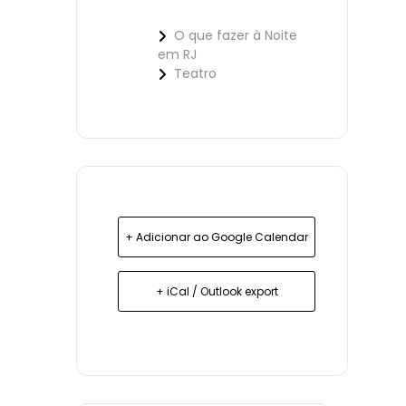
O que fazer à Noite
em RJ
Teatro
+ Adicionar ao Google Calendar
+ iCal / Outlook export