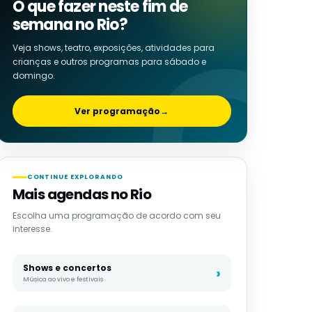
O que fazer neste fim de
semana no Rio?
Veja shows, teatro, exposições, atividades para
crianças e outros programas para sábado e
domingo.
Ver programação
→
CONTINUE EXPLORANDO
Mais agendas no Rio
Escolha uma programação de acordo com seu
interesse.
Shows e concertos
Música ao vivo e festivais