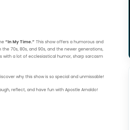
eme
“In My Time.”
This show offers a humorous and
n the 70s, 80s, and 90s, and the newer generations,
is with a lot of ecclesiastical humor, sharp sarcasm
cover why this show is so special and unmissable!
augh, reflect, and have fun with Apostle Arnaldo!