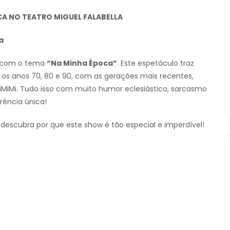
A NO TEATRO MIGUEL FALABELLA
a
ws com o tema
“Na Minha Época”
. Este espetáculo traz
 os anos 70, 80 e 90, com as gerações mais recentes,
iMi. Tudo isso com muito humor eclesiástico, sarcasmo
rência única!
descubra por que este show é tão especial e imperdível!