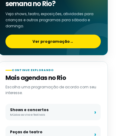
semana no Rio?
Veja shows, teatro, exposições, atividades para
crianças e outros programas para sábado e
domingo.
Ver programação
→
CONTINUE EXPLORANDO
Mais agendas no Rio
Escolha uma programação de acordo com seu
interesse.
Shows e concertos
Música ao vivo e festivais
Peças de teatro