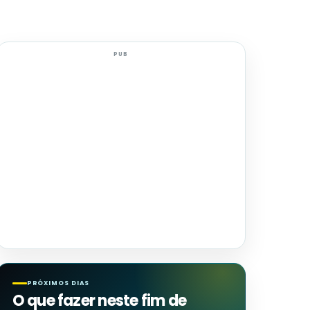
PUB
PRÓXIMOS DIAS
O que fazer neste fim de