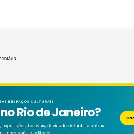
entário.
TAS E ESPAÇOS CULTURAIS
o Rio de Janeiro?
Cad
exposições, festivais, atividades infantis e outras
is para análise editorial.