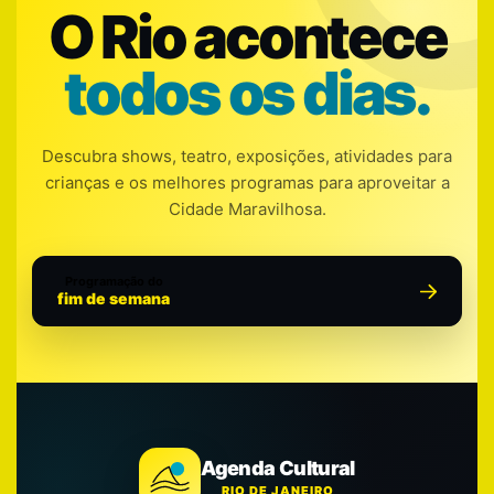
O Rio acontece
todos os dias.
Descubra shows, teatro, exposições, atividades para
crianças e os melhores programas para aproveitar a
Cidade Maravilhosa.
Programação do
fim de semana
Agenda Cultural
RIO DE JANEIRO