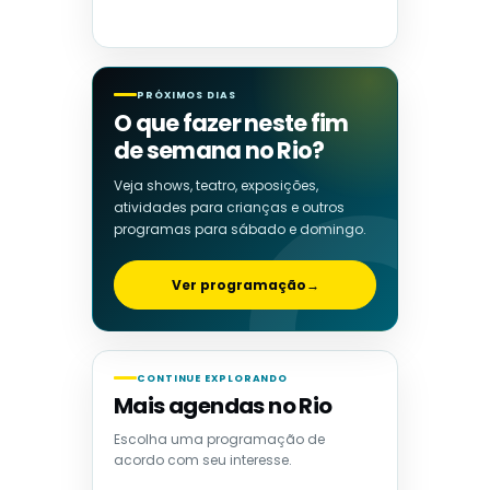
PRÓXIMOS DIAS
O que fazer neste fim
de semana no Rio?
Veja shows, teatro, exposições,
atividades para crianças e outros
programas para sábado e domingo.
Ver programação
→
CONTINUE EXPLORANDO
Mais agendas no Rio
Escolha uma programação de
acordo com seu interesse.