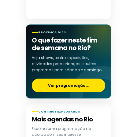
PRÓXIMOS DIAS
O que fazer neste fim
de semana no Rio?
Veja shows, teatro, exposições,
atividades para crianças e outros
programas para sábado e domingo.
Ver programação
→
CONTINUE EXPLORANDO
Mais agendas no Rio
Escolha uma programação de
acordo com seu interesse.