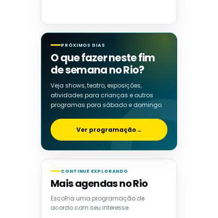
PRÓXIMOS DIAS
O que fazer neste fim
de semana no Rio?
Veja shows, teatro, exposições,
atividades para crianças e outros
programas para sábado e domingo.
Ver programação
→
CONTINUE EXPLORANDO
Mais agendas no Rio
Escolha uma programação de
acordo com seu interesse.