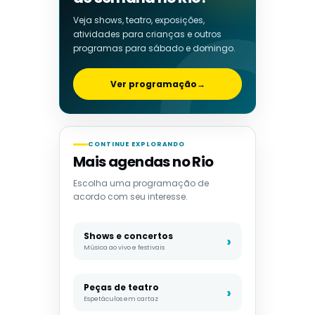
Veja shows, teatro, exposições,
atividades para crianças e outros
programas para sábado e domingo.
Ver programação
→
CONTINUE EXPLORANDO
Mais agendas no Rio
Escolha uma programação de
acordo com seu interesse.
Shows e concertos
Música ao vivo e festivais
Peças de teatro
Espetáculos em cartaz