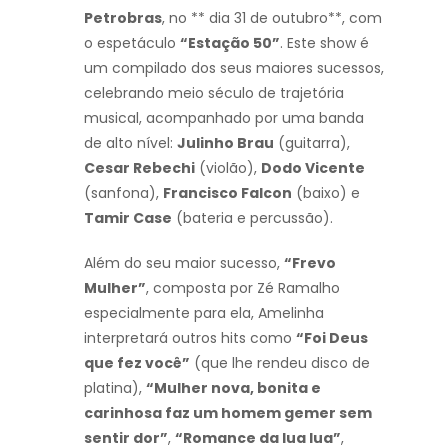
Petrobras
, no ** dia 31 de outubro**, com
o espetáculo
“Estação 50”
. Este show é
um compilado dos seus maiores sucessos,
celebrando meio século de trajetória
musical, acompanhado por uma banda
de alto nível:
Julinho Brau
(guitarra),
Cesar Rebechi
(violão),
Dodo Vicente
(sanfona),
Francisco Falcon
(baixo) e
Tamir Case
(bateria e percussão).
Além do seu maior sucesso,
“Frevo
Mulher”
, composta por Zé Ramalho
especialmente para ela, Amelinha
interpretará outros hits como
“Foi Deus
que fez você”
(que lhe rendeu disco de
platina),
“Mulher nova, bonita e
carinhosa faz um homem gemer sem
sentir dor”
,
“Romance da lua lua”
,