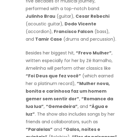
five decades of musical journey,
performed with a top-notch band:
Julinho Brau
(guitar),
Cesar Rebechi
(acoustic guitar),
Dodo Vicente
(accordion),
Francisco Falcon
(bass),
and
Tamir Case
(drums and percussion).
Besides her biggest hit,
“Frevo Mulher”
,
written especially for her by Zé Ramalho,
Amelinha will perform other classics like
“Foi Deus que fez você”
(which earned
her a platinum record),
“Mulher nova,
bonita e carinhosa faz um homem
gemer sem sentir dor”
,
“Romance da
lua lua”
,
“Gemedeira”
, and
“Água e
luz”
. The show also includes songs by her
friends and collaborators, such as
“Paralelas”
and
“Galos, noites e
quintais”
(Belchior),
“Flor da paisagem”