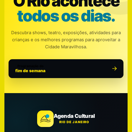
O Rio acontece
todos os dias.
Descubra shows, teatro, exposições, atividades para
crianças e os melhores programas para aproveitar a
Cidade Maravilhosa.
Programação do
fim de semana
Agenda Cultural
RIO DE JANEIRO