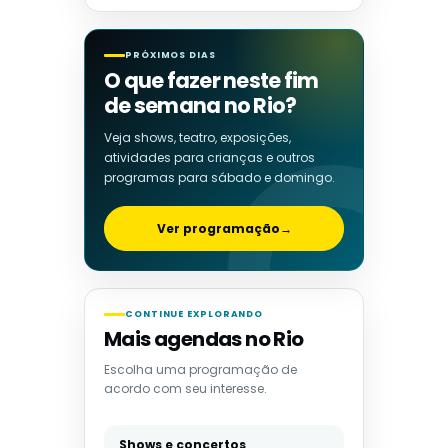
PRÓXIMOS DIAS
O que fazer neste fim
de semana no Rio?
Veja shows, teatro, exposições,
atividades para crianças e outros
programas para sábado e domingo.
Ver programação
→
CONTINUE EXPLORANDO
Mais agendas no Rio
Escolha uma programação de
acordo com seu interesse.
Shows e concertos