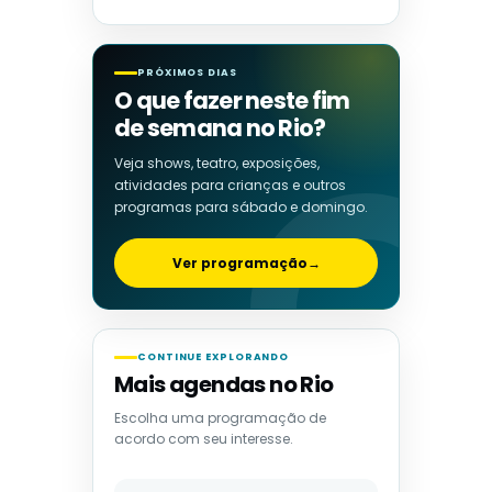
PRÓXIMOS DIAS
O que fazer neste fim
de semana no Rio?
Veja shows, teatro, exposições,
atividades para crianças e outros
programas para sábado e domingo.
Ver programação
→
CONTINUE EXPLORANDO
Mais agendas no Rio
Escolha uma programação de
acordo com seu interesse.