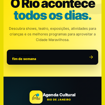
O Rio acontece
todos os dias.
Descubra shows, teatro, exposições, atividades para
crianças e os melhores programas para aproveitar a
Cidade Maravilhosa.
Programação do
fim de semana
Agenda Cultural
RIO DE JANEIRO