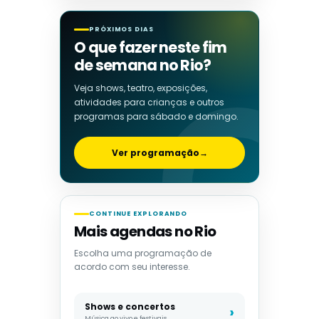
PRÓXIMOS DIAS
O que fazer neste fim
de semana no Rio?
Veja shows, teatro, exposições,
atividades para crianças e outros
programas para sábado e domingo.
Ver programação
→
CONTINUE EXPLORANDO
Mais agendas no Rio
Escolha uma programação de
acordo com seu interesse.
Shows e concertos
Música ao vivo e festivais