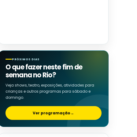
PRÓXIMOS DIAS
O que fazer neste fim de
semana no Rio?
Veja shows, teatro, exposições, atividades para
crianças e outros programas para sábado e
domingo.
Ver programação
→