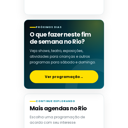
PRÓXIMOS DIAS
O que fazer neste fim
de semana no Rio?
Veja shows, teatro, exposições,
atividades para crianças e outros
programas para sábado e domingo.
Ver programação
→
CONTINUE EXPLORANDO
Mais agendas no Rio
Escolha uma programação de
acordo com seu interesse.