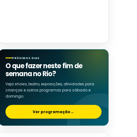
PRÓXIMOS DIAS
O que fazer neste fim de
semana no Rio?
Veja shows, teatro, exposições, atividades para
crianças e outros programas para sábado e
domingo.
Ver programação
→