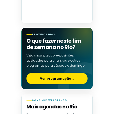
PRÓXIMOS DIAS
O que fazer neste fim
de semana no Rio?
Veja shows, teatro, exposições,
atividades para crianças e outros
programas para sábado e domingo.
Ver programação
→
CONTINUE EXPLORANDO
Mais agendas no Rio