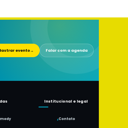
astrar evento
→
Falar com a agenda
das
Institucional e legal
omedy
Contato