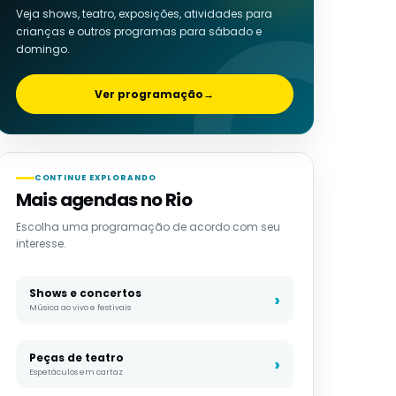
Veja shows, teatro, exposições, atividades para
crianças e outros programas para sábado e
domingo.
Ver programação
→
CONTINUE EXPLORANDO
Mais agendas no Rio
Escolha uma programação de acordo com seu
interesse.
Shows e concertos
Música ao vivo e festivais
Peças de teatro
Espetáculos em cartaz