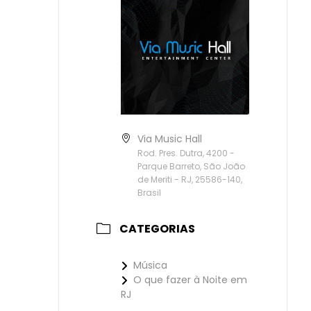
Via Music Hall
Rod. Pres. Dutra, 4200 -
Parque Barreto, São João
de Meriti - RJ, 25586-140,
Brasil
CATEGORIAS
Música
O que fazer à Noite em
RJ