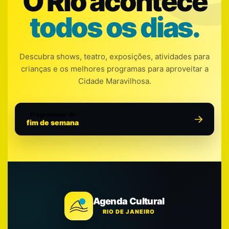
O Rio acontece
todos os dias.
Descubra shows, teatro, exposições, atividades para
crianças e os melhores programas para aproveitar a
Cidade Maravilhosa.
Programação do
fim de semana
Agenda Cultural
RIO DE JANEIRO