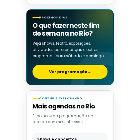
PRÓXIMOS DIAS
O que fazer neste fim
de semana no Rio?
Veja shows, teatro, exposições,
atividades para crianças e outros
programas para sábado e domingo.
Ver programação
→
CONTINUE EXPLORANDO
Mais agendas no Rio
Escolha uma programação de
acordo com seu interesse.
Shows e concertos