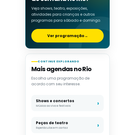
Veja shows, teatro, exposições,
atividades para crianças e outros
programas para sábado e domingo.
Ver programação
→
CONTINUE EXPLORANDO
Mais agendas no Rio
Escolha uma programação de
acordo com seu interesse.
Shows e concertos
Música ao vivo e festivais
Peças de teatro
Espetáculos em cartaz