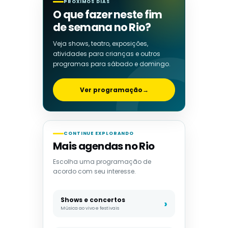
PRÓXIMOS DIAS
O que fazer neste fim
de semana no Rio?
Veja shows, teatro, exposições,
atividades para crianças e outros
programas para sábado e domingo.
Ver programação
→
CONTINUE EXPLORANDO
Mais agendas no Rio
Escolha uma programação de
acordo com seu interesse.
Shows e concertos
Música ao vivo e festivais