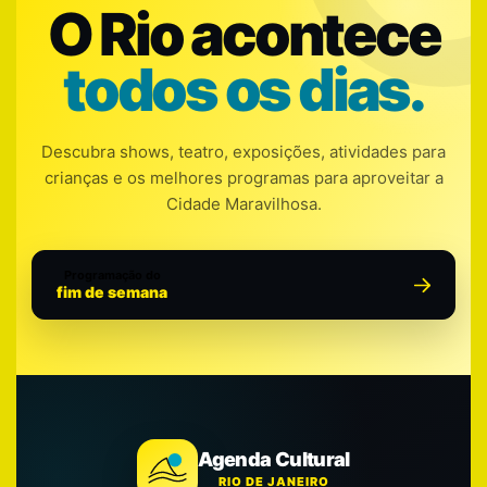
O Rio acontece
todos os dias.
Descubra shows, teatro, exposições, atividades para
crianças e os melhores programas para aproveitar a
Cidade Maravilhosa.
Programação do
fim de semana
Agenda Cultural
RIO DE JANEIRO