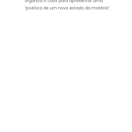
organiza o caos para apresentar uma
“poética de um novo estado da matéria”.