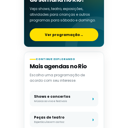
Veja shows, teatro, exposições,
atividades para crianças e outros
programas para sábado e domingo.
Ver programação
→
CONTINUE EXPLORANDO
Mais agendas no Rio
Escolha uma programação de
acordo com seu interesse.
Shows e concertos
Música ao vivo e festivais
Peças de teatro
Espetáculos em cartaz