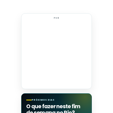
PUB
PRÓXIMOS DIAS
O que fazer neste fim
de semana no Rio?