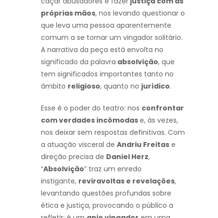
caçar abusadores e fazer
justiça com as
próprias mãos
, nos levando questionar o
que leva uma pessoa aparentemente
comum a se tornar um vingador solitário.
A narrativa da peça está envolta no
significado da palavra
absolvição
, que
tem significados importantes tanto no
âmbito
religioso
, quanto no
jurídico
.
Esse é o poder do teatro: nos
confrontar
com verdades incômodas
e, às vezes,
nos deixar sem respostas definitivas. Com
a atuação visceral de
Andriu Freitas
e
direção precisa de
Daniel Herz
,
“
Absolvição
” traz um enredo
instigante,
reviravoltas e revelações
,
levantando questões profundas sobre
ética e justiça, provocando o público a
refletir: é um
anjo vingador
em uma