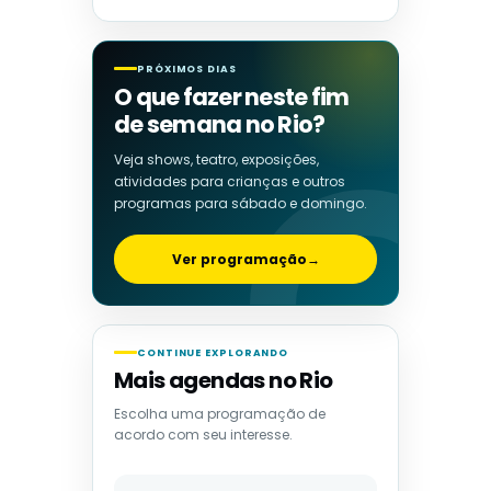
PRÓXIMOS DIAS
O que fazer neste fim
de semana no Rio?
Veja shows, teatro, exposições,
atividades para crianças e outros
programas para sábado e domingo.
Ver programação
→
CONTINUE EXPLORANDO
Mais agendas no Rio
Escolha uma programação de
acordo com seu interesse.