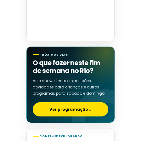
PRÓXIMOS DIAS
O que fazer neste fim
de semana no Rio?
Veja shows, teatro, exposições,
atividades para crianças e outros
programas para sábado e domingo.
Ver programação
→
CONTINUE EXPLORANDO