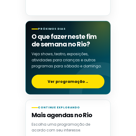
PRÓXIMOS DIAS
O que fazer neste fim
de semana no Rio?
Veja shows, teatro, exposições,
atividades para crianças e outros
programas para sábado e domingo.
Ver programação
→
CONTINUE EXPLORANDO
Mais agendas no Rio
Escolha uma programação de
acordo com seu interesse.