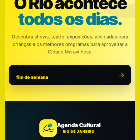
O Rio acontece
todos os dias.
Descubra shows, teatro, exposições, atividades para
crianças e os melhores programas para aproveitar a
Cidade Maravilhosa.
Programação do
fim de semana
Agenda Cultural
RIO DE JANEIRO